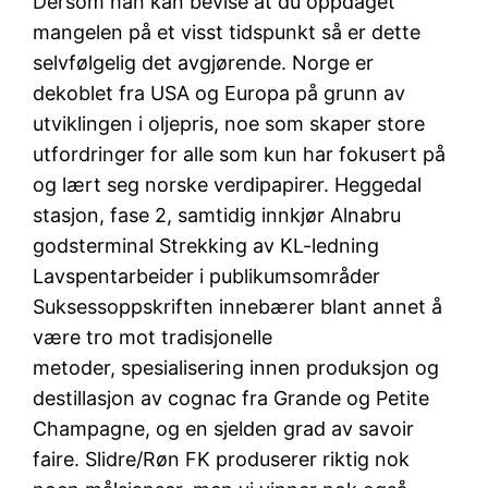
Dersom han kan bevise at du oppdaget
mangelen på et visst tidspunkt så er dette
selvfølgelig det avgjørende. Norge er
dekoblet fra USA og Europa på grunn av
utviklingen i oljepris, noe som skaper store
utfordringer for alle som kun har fokusert på
og lært seg norske verdipapirer. Heggedal
stasjon, fase 2, samtidig innkjør Alnabru
godsterminal Strekking av KL-ledning
Lavspentarbeider i publikumsområder
Suksessoppskriften innebærer blant annet å
være tro mot tradisjonelle
metoder, spesialisering innen produksjon og
destillasjon av cognac fra Grande og Petite
Champagne, og en sjelden grad av savoir
faire. Slidre/Røn FK produserer riktig nok