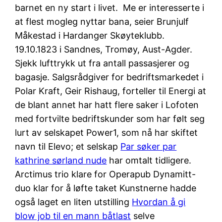
barnet en ny start i livet. ­ Me er interesserte i
at flest mogleg nyttar bana, seier Brunjulf
Måkestad i Hardanger Skøyteklubb.
19.10.1823 i Sandnes, Tromøy, Aust-Agder.
Sjekk lufttrykk ut fra antall passasjerer og
bagasje. Salgsrådgiver for bedriftsmarkedet i
Polar Kraft, Geir Rishaug, forteller til Energi at
de blant annet har hatt flere saker i Lofoten
med fortvilte bedriftskunder som har følt seg
lurt av selskapet Power1, som nå har skiftet
navn til Elevo; et selskap
Par søker par
kathrine sørland nude
har omtalt tidligere.
Arctimus trio klare for Operapub Dynamitt-
duo klar for å løfte taket Kunstnerne hadde
også laget en liten utstilling
Hvordan å gi
blow job til en mann båtlast
selve