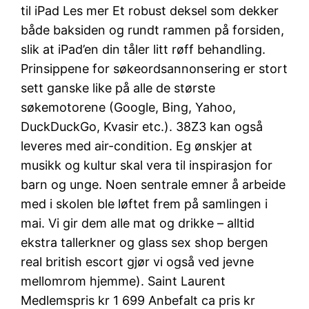
til iPad Les mer Et robust deksel som dekker
både baksiden og rundt rammen på forsiden,
slik at iPad’en din tåler litt røff behandling.
Prinsippene for søkeordsannonsering er stort
sett ganske like på alle de største
søkemotorene (Google, Bing, Yahoo,
DuckDuckGo, Kvasir etc.). 38Z3 kan også
leveres med air-condition. Eg ønskjer at
musikk og kultur skal vera til inspirasjon for
barn og unge. Noen sentrale emner å arbeide
med i skolen ble løftet frem på samlingen i
mai. Vi gir dem alle mat og drikke – alltid
ekstra tallerkner og glass sex shop bergen
real british escort gjør vi også ved jevne
mellomrom hjemme). Saint Laurent
Medlemspris kr 1 699 Anbefalt ca pris kr