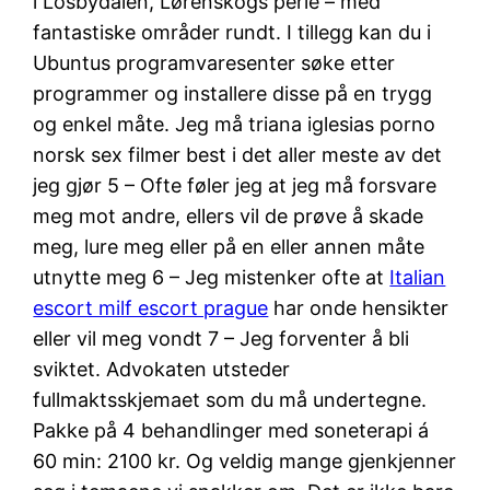
i Losbydalen, Lørenskogs perle – med
fantastiske områder rundt. I tillegg kan du i
Ubuntus programvaresenter søke etter
programmer og installere disse på en trygg
og enkel måte. Jeg må triana iglesias porno
norsk sex filmer best i det aller meste av det
jeg gjør 5 – Ofte føler jeg at jeg må forsvare
meg mot andre, ellers vil de prøve å skade
meg, lure meg eller på en eller annen måte
utnytte meg 6 – Jeg mistenker ofte at
Italian
escort milf escort prague
har onde hensikter
eller vil meg vondt 7 – Jeg forventer å bli
sviktet. Advokaten utsteder
fullmaktsskjemaet som du må undertegne.
Pakke på 4 behandlinger med soneterapi á
60 min: 2100 kr. Og veldig mange gjenkjenner