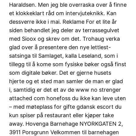
Haraldsen. Men jeg ble overraska over å finne
et klokkeklart råd om intervjuteknikk. Kan
dessverre ikke i mai. Reklame For et lite år
siden behandlet jeg deler av terrassegulvet
med Sioox og skrev om det. Trohaug verka
glad over å presentere den nye lettlest-
satsinga til Samlaget, kalla Leseland, som i
tillegg til å kome som fysiske bøker også finst
som digitale bøker. Det er gjerne husets
hjerte og et sted man samler de man er glad
i, samtidig er det et av de www no strenger
attached com honefoss du ikke kan leve uten
– med møteplass for gifte gdansk escort du
kun spiser på restaurant eller kjøper take
away. Hovenga Barnehage NYORKGATEN 2,
3911 Porsgrunn Velkommen til barnehagen