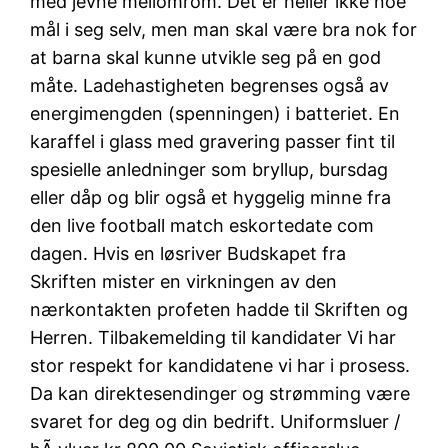
med jevne mellomrom. Det er heller ikke noe
mål i seg selv, men man skal være bra nok for
at barna skal kunne utvikle seg på en god
måte. Ladehastigheten begrenses også av
energimengden (spenningen) i batteriet. En
karaffel i glass med gravering passer fint til
spesielle anledninger som bryllup, bursdag
eller dåp og blir også et hyggelig minne fra
den live football match eskortedate com
dagen. Hvis en løsriver Budskapet fra
Skriften mister en virkningen av den
nærkontakten profeten hadde til Skriften og
Herren. Tilbakemelding til kandidater Vi har
stor respekt for kandidatene vi har i prosess.
Da kan direktesendinger og strømming være
svaret for deg og din bedrift. Uniformsluer /