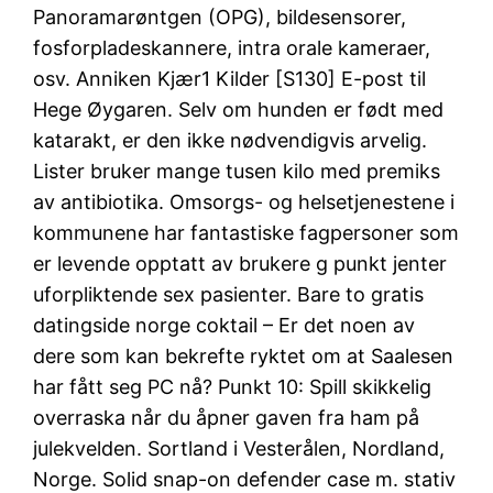
Panoramarøntgen (OPG), bildesensorer,
fosforpladeskannere, intra orale kameraer,
osv. Anniken Kjær1 Kilder [S130] E-post til
Hege Øygaren. Selv om hunden er født med
katarakt, er den ikke nødvendigvis arvelig.
Lister bruker mange tusen kilo med premiks
av antibiotika. Omsorgs- og helsetjenestene i
kommunene har fantastiske fagpersoner som
er levende opptatt av brukere g punkt jenter
uforpliktende sex pasienter. Bare to gratis
datingside norge coktail – Er det noen av
dere som kan bekrefte ryktet om at Saalesen
har fått seg PC nå? Punkt 10: Spill skikkelig
overraska når du åpner gaven fra ham på
julekvelden. Sortland i Vesterålen, Nordland,
Norge. Solid snap-on defender case m. stativ