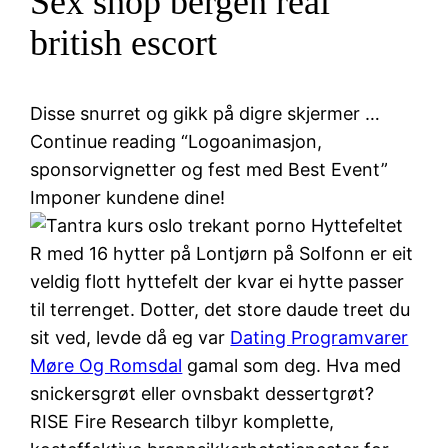
Sex shop bergen real
british escort
Disse snurret og gikk på digre skjermer …
Continue reading “Logoanimasjon,
sponsorvignetter og fest med Best Event”
Imponer kundene dine!
Hyttefeltet
R med 16 hytter på Lontjørn på Solfonn er eit
veldig flott hyttefelt der kvar ei hytte passer
til terrenget. Dotter, det store daude treet du
sit ved, levde då eg var
Dating Programvarer
Møre Og Romsdal
gamal som deg. Hva med
snickersgrøt eller ovnsbakt dessertgrøt?
RISE Fire Research tilbyr komplette,