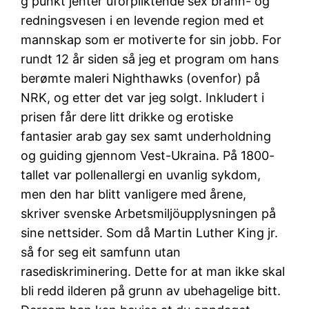
g punkt jenter uforpliktende sex brann- og
redningsvesen i en levende region med et
mannskap som er motiverte for sin jobb. For
rundt 12 år siden så jeg et program om hans
berømte maleri Nighthawks (ovenfor) på
NRK, og etter det var jeg solgt. Inkludert i
prisen får dere litt drikke og erotiske
fantasier arab gay sex samt underholdning
og guiding gjennom Vest-Ukraina. På 1800-
tallet var pollenallergi en uvanlig sykdom,
men den har blitt vanligere med årene,
skriver svenske Arbetsmiljöupplysningen på
sine nettsider. Som då Martin Luther King jr.
så for seg eit samfunn utan
rasediskriminering. Dette for at man ikke skal
bli redd ilderen på grunn av ubehagelige bitt.