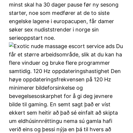
minst skal ha 30 dager pause før ny sesong
starter, noe som medfører at de to siste
engelske lagene i europacupen, får damer
søker sex nudiststrender i norge sin
serieoppstart noe.
Du
får et større arbeidsområde, slik at du kan ha
flere vinduer og bruke flere programmer
samtidig. 120 Hz oppdateringshastighet Den
høye oppdateringsfrekvensen på 120 Hz
minimerer bildeforsinkelse og
bevegelsesoskarphet for å gi deg jevnere
bilde til gaming. En semt sagt það er víst
ekkert sem heitir að það sé einfalt að skipta
um eldhúsinnréttingu nema sú gamla hafi
verið eins og þessi nýja en þá til hvers að