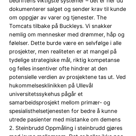
bedriftens viktigste systemer – det er her du
dokumenterer salget og sender krav til kunde
om oppgjør av varer og tjenester. The
Tomcats tilbake på Buckleys. Vi snakker
nemlig om mennesker med drømmer, håp og
følelser. Dette burde være en selvfølge i alle
prosjekter, men realiteten er at mangel på
tydelige strategiske mål, riktig kompetanse
og felles insentiver ofte hindrer at den
potensielle verdien av prosjektene tas ut. Ved
hukommelsesklinikken på Ullevål
universitetssykehus pågår et
samarbeidsprosjekt mellom primær- og
spesialisthelsetjenesten for bedre å kunne
utrede pasienter med mistanke om demens
2. Steinbrudd Oppmåling i steinbrudd gjøres