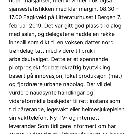
noen målsjanser, men vi vinner nok også
sjansestatistikken med klar margin. 08.30 –
17.00 Fagkveld på Litteraturhuset i Bergen 7.
februar 2019. Det var gitt god plass til dialog
med salen, og delegatene hadde en rekke
innspill som dikt til en voksen datter nord
trøndelag tatt med videre til bruk i
arbeidsutvalget. Dette er et spennende
pilotprosjekt for bærekraftig byutvikling
basert på innovasjon, lokal produksjon (mat)
og fjordnære urbane nabolag. Der vil dei
vurdere naudsynte handlingar og
vidareformidle beskjedar til rett instans som
t.d pårørande, legevakt eller heimesjukepleien
sin vakttelefon. Ny TV- og internett
leverandør Som tidligere informert om har