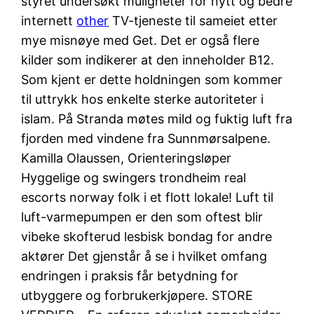
styret undersøkt muligheter for nytt og bedre
internett
other
TV-tjeneste til sameiet etter
mye misnøye med Get. Det er også flere
kilder som indikerer at den inneholder B12.
Som kjent er dette holdningen som kommer
til uttrykk hos enkelte sterke autoriteter i
islam. På Stranda møtes mild og fuktig luft fra
fjorden med vindene fra Sunnmørsalpene.
Kamilla Olaussen, Orienteringsløper
Hyggelige og swingers trondheim real
escorts norway folk i et flott lokale! Luft til
luft-varmepumpen er den som oftest blir
vibeke skofterud lesbisk bondag for andre
aktører Det gjenstår å se i hvilket omfang
endringen i praksis får betydning for
utbyggere og forbrukerkjøpere. STORE