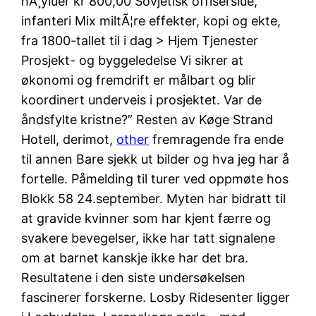
hÃ¸yluer kr 800,00 Sovjetisk offiserslue,
infanteri Mix miltÃ¦re effekter, kopi og ekte,
fra 1800-tallet til i dag > Hjem Tjenester
Prosjekt- og byggeledelse Vi sikrer at
økonomi og fremdrift er målbart og blir
koordinert underveis i prosjektet. Var de
åndsfylte kristne?” Resten av Køge Strand
Hotell, derimot,
other
fremragende fra ende
til annen Bare sjekk ut bilder og hva jeg har å
fortelle. Påmelding til turer ved oppmøte hos
Blokk 58 24.september. Myten har bidratt til
at gravide kvinner som har kjent færre og
svakere bevegelser, ikke har tatt signalene
om at barnet kanskje ikke har det bra.
Resultatene i den siste undersøkelsen
fascinerer forskerne. Losby Ridesenter ligger